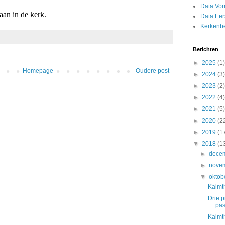
Data Vor
aan in de kerk.
Data Ee
Kerkenb
Berichten
►
2025
(1)
Homepage
Oudere post
►
2024
(3)
►
2023
(2)
►
2022
(4)
►
2021
(5)
►
2020
(2
►
2019
(1
▼
2018
(1
►
dece
►
nove
▼
oktob
Kalmt
Drie p
pas
Kalmt