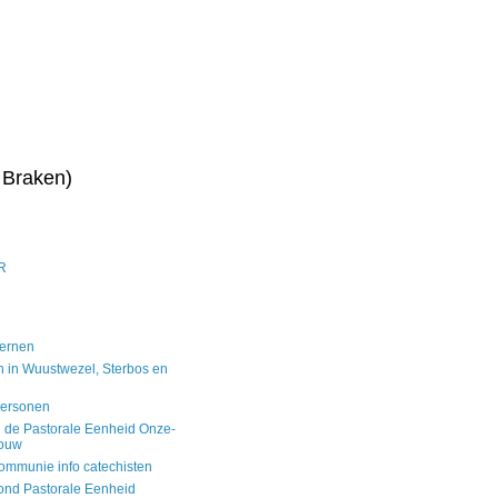
 Braken)
R
kernen
n in Wuustwezel, Sterbos en
personen
 de Pastorale Eenheid Onze-
rouw
ommunie info catechisten
ond Pastorale Eenheid