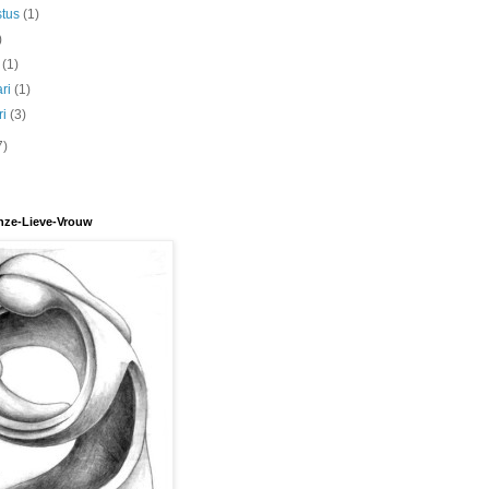
stus
(1)
)
t
(1)
ari
(1)
ri
(3)
7)
nze-Lieve-Vrouw