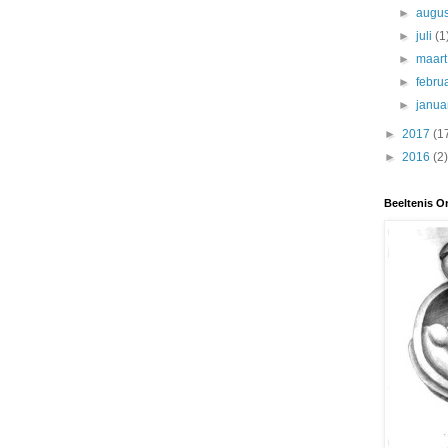
►
augu
►
juli
(1
►
maar
►
febru
►
janua
►
2017
(1
►
2016
(2)
Beeltenis O