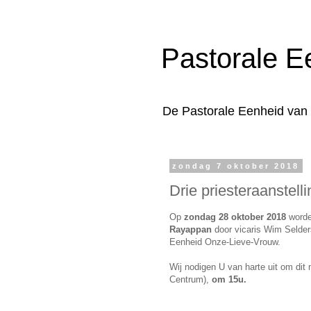
Pastorale E
De Pastorale Eenheid van
zondag 7 oktober 2018
Drie priesteraanstell
Op
zondag 28 oktober 2018
worde
Rayappan
door vicaris Wim Selder
Eenheid Onze-Lieve-Vrouw.
Wij nodigen U van harte uit om di
Centrum),
om 15u.