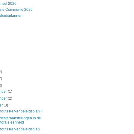
msel 2026
rste Communie 2026
eleidsplannen
2)
7)
3)
mber
(1)
mber
(2)
er
(3)
houts Kerkenbeleidsplan II
riesteraanstellingen in de
torale eenheid
houts Kerkenbeleidsplan