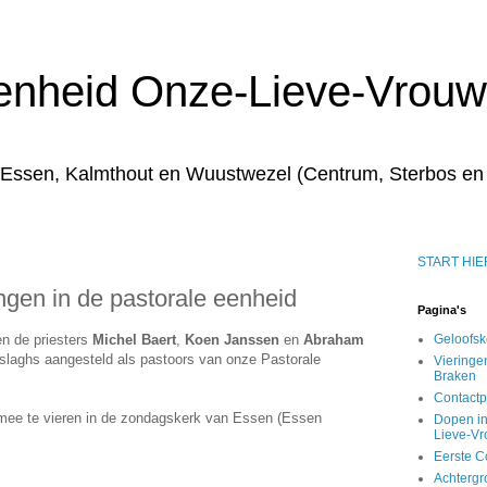
enheid Onze-Lieve-Vrouw
 Essen, Kalmthout en Wuustwezel (Centrum, Sterbos en
START HIE
ingen in de pastorale eenheid
Pagina's
n de priesters
Michel Baert
,
Koen Janssen
en
Abraham
Geloofs
slaghs aangesteld als pastoors van onze Pastorale
Vieringe
Braken
Contact
t mee te vieren in de zondagskerk van Essen (Essen
Dopen in
Lieve-V
Eerste C
Achtergr