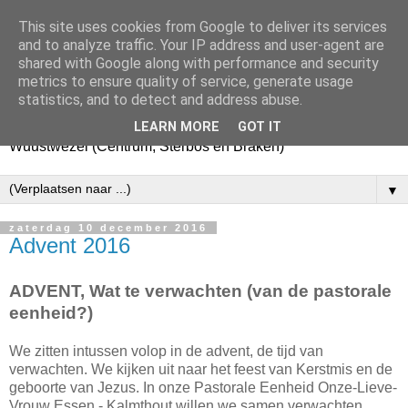
This site uses cookies from Google to deliver its services
Pastorale Eenheid Onze-
and to analyze traffic. Your IP address and user-agent are
shared with Google along with performance and security
Lieve-Vrouw
metrics to ensure quality of service, generate usage
statistics, and to detect and address abuse.
De Pastorale Eenheid van Essen, Kalmthout en
LEARN MORE
GOT IT
Wuustwezel (Centrum, Sterbos en Braken)
▼
zaterdag 10 december 2016
Advent 2016
ADVENT, Wat te verwachten (van de pastorale
eenheid?)
We zitten intussen volop in de advent, de tijd van
verwachten. We kijken uit naar het feest van Kerstmis en de
geboorte van Jezus. In onze Pastorale Eenheid Onze-Lieve-
Vrouw Essen - Kalmthout willen we samen verwachten,