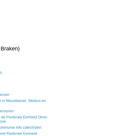
 Braken)
R
kernen
n in Wuustwezel, Sterbos en
personen
 de Pastorale Eenheid Onze-
rouw
ommunie info catechisten
ond Pastorale Eenheid