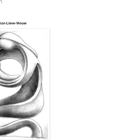
7)
nze-Lieve-Vrouw