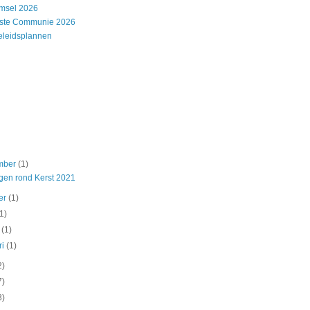
msel 2026
rste Communie 2026
eleidsplannen
mber
(1)
ngen rond Kerst 2021
er
(1)
(1)
t
(1)
ri
(1)
2)
7)
3)