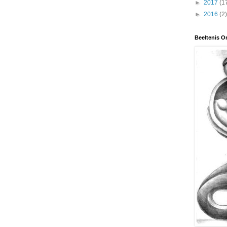
►
2017
(1
►
2016
(2)
Beeltenis O