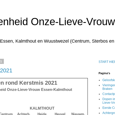
enheid Onze-Lieve-Vrouw
 Essen, Kalmthout en Wuustwezel (Centrum, Sterbos en
21
START HIE
 2021
Pagina's
Geloofs
en rond Kerstmis 2021
Vieringe
Braken
nheid Onze-Lieve-Vrouw Essen-Kalmthout
Contact
Dopen in
Lieve-V
KALMTHOUT
Eerste C
Achtergr
Centrum
Achterb.
Heide
Heuvel
Nieuwm.