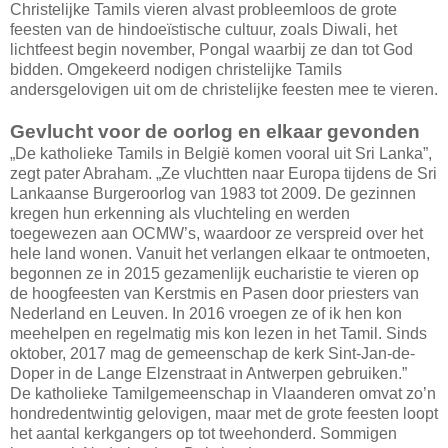
Christelijke Tamils vieren alvast probleemloos de grote
feesten van de hindoeïstische cultuur, zoals Diwali, het
lichtfeest begin november, Pongal waarbij ze dan tot God
bidden. Omgekeerd nodigen christelijke Tamils
andersgelovigen uit om de christelijke feesten mee te vieren.
Gevlucht voor de oorlog en elkaar gevonden
„De katholieke Tamils in België komen vooral uit Sri Lanka”,
zegt pater Abraham. „Ze vluchtten naar Europa tijdens de Sri
Lankaanse Burgeroorlog van 1983 tot 2009. De gezinnen
kregen hun erkenning als vluchteling en werden
toegewezen aan OCMW’s, waardoor ze verspreid over het
hele land wonen. Vanuit het verlangen elkaar te ontmoeten,
begonnen ze in 2015 gezamenlijk eucharistie te vieren op
de hoogfeesten van Kerstmis en Pasen door priesters van
Nederland en Leuven. In 2016 vroegen ze of ik hen kon
meehelpen en regelmatig mis kon lezen in het Tamil. Sinds
oktober, 2017 mag de gemeenschap de kerk Sint-Jan-de-
Doper in de Lange Elzenstraat in Antwerpen gebruiken.”
De katholieke Tamilgemeenschap in Vlaanderen omvat zo’n
hondredentwintig gelovigen, maar met de grote feesten loopt
het aantal kerkgangers op tot tweehonderd. Sommigen