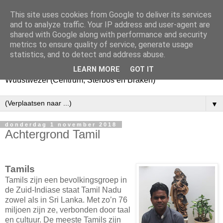
This site uses cookies from Google to deliver its services
Pastorale Eenheid Onze-
and to analyze traffic. Your IP address and user-agent are
shared with Google along with performance and security
Lieve-Vrouw
metrics to ensure quality of service, generate usage
statistics, and to detect and address abuse.
De Pastorale Eenheid van Essen, Kalmthout en
LEARN MORE
GOT IT
Wuustwezel (Centrum, Sterbos en Braken)
▼
donderdag 1 november 2018
Achtergrond Tamil
Tamils
Tamils zijn een bevolkingsgroep in
de Zuid-Indiase staat Tamil Nadu
zowel als in Sri Lanka. Met zo’n 76
miljoen zijn ze, verbonden door taal
en cultuur. De meeste Tamils zijn