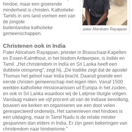
hindoe, maar een groeiende
minderheid is christen. Katholieke
Tamils in ons land vormen een van
de jongste
buitenlandse katholieke
pater Abiraham Rayappan
gemeenschappen.
Christenen ook in India
Pater Abiraham Rayappan, priester in Brasschaat-Kapellen
en Essen-Kalmthout, in het bisdom Antwerpen, is Indiër en
Tamil. „Het christendom in India en Sri Lanka heeft een
dubbele oorsprong”, zegt hij. „De traditie zegt dat de apostel
Thomas het geloof naar India bracht. Daaruit groeide een
eerste christen gemeenschap met eigen riten. Vanaf 1500
werkten katholieke missionarissen uit Europa in het zuiden,
en ook in Sri Lanka waardoor wij de Latijnse liturgie volgen.
Vandaag maken we vijf procent uit van de Indiase bevolking,
bouwen we kerken en organiseren we een door velen
gerespecteerd onderwijs. Het samenleven met hindoes is
een uitdaging, maar in Tamil Nadu is de relatie minder
gespannen dan elders in India. Er zijn geen bekeringen van
christendom naar hindoeïsme.”